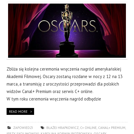
Zbliża się kolejna ceremonia wręczenia nagród amerykańskiej
Akademii Filmowej. Oscary zostaną rozdane w nocy z 12 na 13
marca, a transmisję z uroczystości przeprowadzi dla polskich
widzów Canal+ Premium oraz serwis C+ online.
W tym roku ceremonia wręczenia nagród odbędzie
READ MORE
ZAPOWIEDZI
BŁAŻEJ HRAPKOWICZ
,
C+ ONLINE
,
CANAL+ PREMIUM
,
JERZY SKOLIMOWSKI
,
KAROLINA KORWIN PIOTROWSKA
,
OSCARY