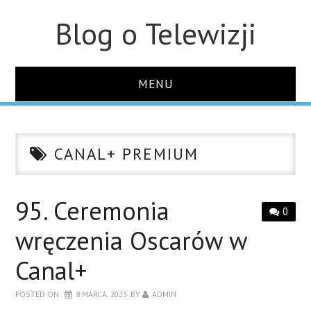
Blog o Telewizji
MENU
STRONA GŁÓWNA
CANAL+ PREMIUM
O STRONIE
KONTAKT
95. Ceremonia
0
wręczenia Oscarów w
Canal+
POSTED ON
8 MARCA, 2023
BY
ADMIN