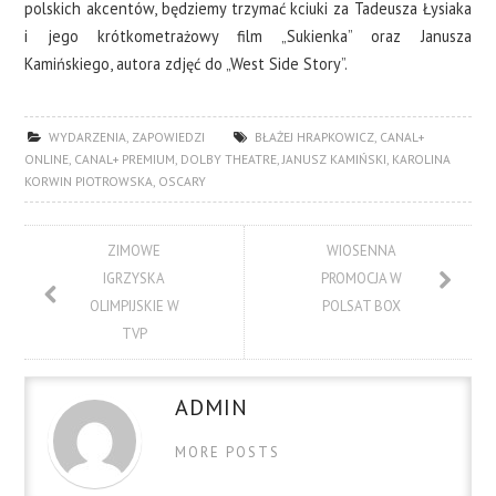
polskich akcentów, będziemy trzymać kciuki za Tadeusza Łysiaka
i jego krótkometrażowy film „Sukienka” oraz Janusza
Kamińskiego, autora zdjęć do „West Side Story”.
WYDARZENIA
,
ZAPOWIEDZI
BŁAŻEJ HRAPKOWICZ
,
CANAL+
ONLINE
,
CANAL+ PREMIUM
,
DOLBY THEATRE
,
JANUSZ KAMIŃSKI
,
KAROLINA
KORWIN PIOTROWSKA
,
OSCARY
ZIMOWE
WIOSENNA
IGRZYSKA
PROMOCJA W
OLIMPIJSKIE W
POLSAT BOX
TVP
ADMIN
MORE POSTS