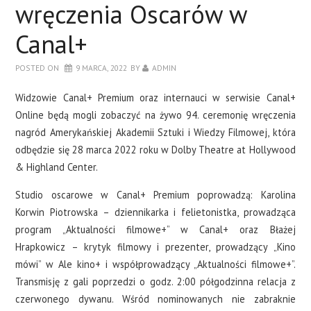
wręczenia Oscarów w
Canal+
POSTED ON
9 MARCA, 2022
BY
ADMIN
Widzowie Canal+ Premium oraz internauci w serwisie Canal+
Online będą mogli zobaczyć na żywo 94. ceremonię wręczenia
nagród Amerykańskiej Akademii Sztuki i Wiedzy Filmowej, która
odbędzie się 28 marca 2022 roku w Dolby Theatre at Hollywood
& Highland Center.
Studio oscarowe w Canal+ Premium poprowadzą: Karolina
Korwin Piotrowska – dziennikarka i felietonistka, prowadząca
program „Aktualności filmowe+” w Canal+ oraz Błażej
Hrapkowicz – krytyk filmowy i prezenter, prowadzący „Kino
mówi” w Ale kino+ i współprowadzący „Aktualności filmowe+”.
Transmisję z gali poprzedzi o godz. 2:00 półgodzinna relacja z
czerwonego dywanu. Wśród nominowanych nie zabraknie