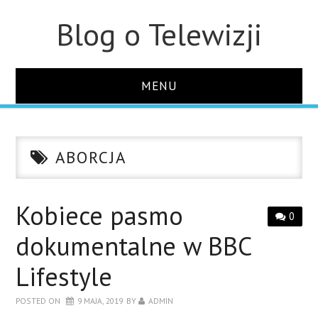
Blog o Telewizji
MENU
STRONA GŁÓWNA
ABORCJA
O STRONIE
KONTAKT
Kobiece pasmo
0
dokumentalne w BBC
Lifestyle
POSTED ON
9 MAJA, 2019
BY
ADMIN