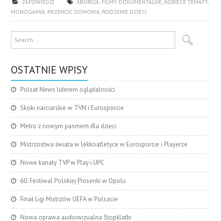
ZAPOWIEDZI
ABORCJA
,
FILMY DOKUMENTALNE
,
KOBIECE TEMATY
,
MONOGAMIA
,
PRZEMOC DOMOWA
,
RODZENIE DZIECI
OSTATNIE WPISY
Polsat News liderem oglądalności
Skoki narciarskie w TVN i Eurosporcie
Metro z nowym pasmem dla dzieci
Mistrzostwa świata w lekkoatletyce w Eurosporcie i Playerze
Nowe kanały TVP w Play i UPC
60. Festiwal Polskiej Piosenki w Opolu
Finał Ligi Mistrzów UEFA w Polsacie
Nowa oprawa audiowizualna Stopklatki