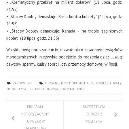
• „Kosmetyczny przekręt na miliard dolarów” (11 lipca, godz.
21:55)
• „Stacey Dooley demaskuje: Rosja kontra kobiety” (4 lipca, godz.
21:55)
• „Stacey Dooley demaskuje: Kanada – na tropie zaginionych
kobiet” (18 lipca, godz. 21:55)
W cyklu będą poruszane m.in. rozważania o zasadności związków
monogamicznych, niezwykłe podejście do rodzenia dzieci, usługi
dawców spermy, kulisy aborcji, czy przemocy domowej w Rosji.
ZAPOWIEDZI
ABORCJA
,
FILMY DOKUMENTALNE
,
KOBIECE TEMATY
,
MONOGAMIA
,
PRZEMOC DOMOWA
,
RODZENIE DZIECI
PROGRAM
SUPERSTACJA
MOTORYZACYJNY
KOŃCZY Z
TOP GEAR W
POLITYKĄ
TELEWIZJI WP