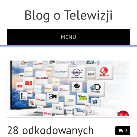
Blog o Telewizji
MENU
STRONA GŁÓWNA
O STRONIE
KONTAKT
28 odkodowanych
0