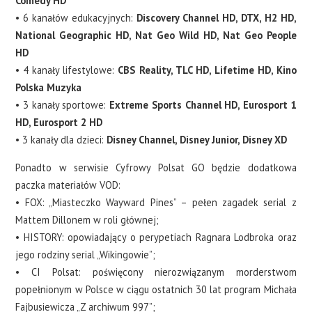
Comedy HD
• 6 kanałów edukacyjnych:
Discovery Channel HD, DTX, H2 HD,
National Geographic HD, Nat Geo Wild HD, Nat Geo People
HD
• 4 kanały lifestylowe:
CBS Reality, TLC HD, Lifetime HD, Kino
Polska Muzyka
• 3 kanały sportowe:
Extreme Sports Channel HD, Eurosport 1
HD, Eurosport 2 HD
• 3 kanały dla dzieci:
Disney Channel, Disney Junior, Disney XD
Ponadto w serwisie Cyfrowy Polsat GO będzie dodatkowa
paczka materiałów VOD:
• FOX: „Miasteczko Wayward Pines” – pełen zagadek serial z
Mattem Dillonem w roli głównej;
• HISTORY: opowiadający o perypetiach Ragnara Lodbroka oraz
jego rodziny serial „Wikingowie”;
• CI Polsat: poświęcony nierozwiązanym morderstwom
popełnionym w Polsce w ciągu ostatnich 30 lat program Michała
Fajbusiewicza „Z archiwum 997”;