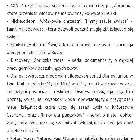
• AXN: 2 części opowieści sensacyjno-kryminalnej pt. „Zbrodnia”,
które przeniosą widzów na malowniczy Półwysep Helski;
• Nickelodeon: „Wróżkowie chrzestni: Timmy ratuje święta” –
familijna opowieść, która pozwoli poczuć magię zbliżających się
świąt;
• FilmBox: „Holidaze: Święta, których prawie nie było” – animacja
o przygodach renifera Rusty;
• Discovery: „Gorączka złota” – serial dokumentalny o ciężkiej
pracy górników poszukujących złota;
• Disney: świąteczne odcinki najlepszych seriali Disney Junior, w
tym „Klub przyjaciół Myszki Miki”, w którym mali widzowie wraz z
kultowymi postaciami kreskówek Disneya rozwiązują zagadki i
poznają świat, „Jej Wysokość Zosia” opowiadający o przygodach
małej księżniczki, która uczy się zasad życia w Królestwie
Czarlandii oraz „Klinika dla pluszaków” – serial o małej doktor
Zosi, która, opiekując się swoimi zabawkami, uczy dzieci jak dbać
o siebie i innych;
• Polsat Viasat Nature: „Paul O’Grady: z miłości do psów wydanie