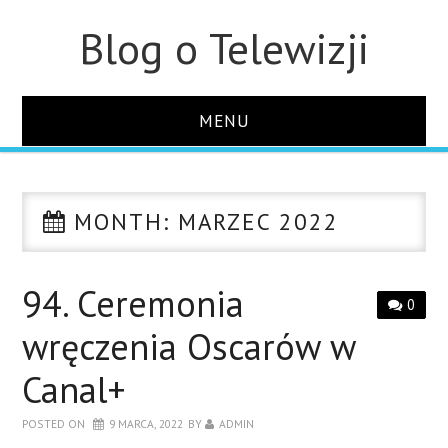
Blog o Telewizji
MENU
STRONA GŁÓWNA
MONTH:
MARZEC 2022
O STRONIE
KONTAKT
94. Ceremonia
0
wręczenia Oscarów w
Canal+
POSTED ON
9 MARCA, 2022
BY
ADMIN