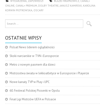
WYDARZENIA
,
ZAPOWIEDZI
BŁAŻEJ HRAPKOWICZ
,
CANAL+
ONLINE
,
CANAL+ PREMIUM
,
DOLBY THEATRE
,
JANUSZ KAMIŃSKI
,
KAROLINA
KORWIN PIOTROWSKA
,
OSCARY
OSTATNIE WPISY
Polsat News liderem oglądalności
Skoki narciarskie w TVN i Eurosporcie
Metro z nowym pasmem dla dzieci
Mistrzostwa świata w lekkoatletyce w Eurosporcie i Playerze
Nowe kanały TVP w Play i UPC
60. Festiwal Polskiej Piosenki w Opolu
Finał Ligi Mistrzów UEFA w Polsacie