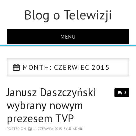
Blog o Telewizji
MENU
STRONA GŁÓWNA
MONTH:
CZERWIEC 2015
O STRONIE
KONTAKT
Janusz Daszczyński
0
wybrany nowym
prezesem TVP
POSTED ON
11 CZERWCA, 2015
BY
ADMIN