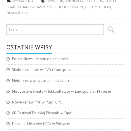
WYDARZENIA
DYREKTOR
,
DZIENNIKARZ
,
EXPO 2015
,
GAZETA
GDAŃSKA
,
JANUSZ DASZCZYŃSKI
,
JULIUSZ BRAUN
,
KRRIT
,
MEDIOLAN
,
MENEDŻER
,
TVP
OSTATNIE WPISY
Polsat News liderem oglądalności
Skoki narciarskie w TVN i Eurosporcie
Metro z nowym pasmem dla dzieci
Mistrzostwa świata w lekkoatletyce w Eurosporcie i Playerze
Nowe kanały TVP w Play i UPC
60. Festiwal Polskiej Piosenki w Opolu
Finał Ligi Mistrzów UEFA w Polsacie