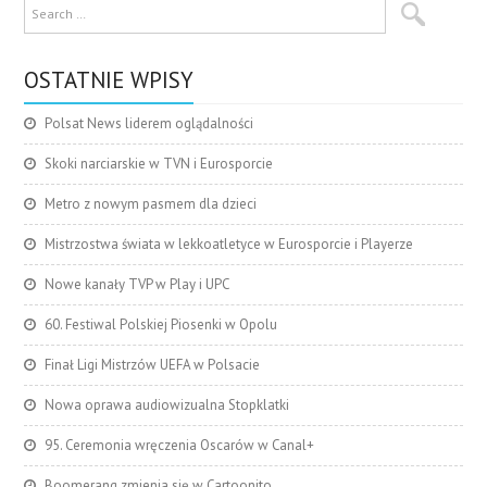
OSTATNIE WPISY
Polsat News liderem oglądalności
Skoki narciarskie w TVN i Eurosporcie
Metro z nowym pasmem dla dzieci
Mistrzostwa świata w lekkoatletyce w Eurosporcie i Playerze
Nowe kanały TVP w Play i UPC
60. Festiwal Polskiej Piosenki w Opolu
Finał Ligi Mistrzów UEFA w Polsacie
Nowa oprawa audiowizualna Stopklatki
95. Ceremonia wręczenia Oscarów w Canal+
Boomerang zmienia się w Cartoonito