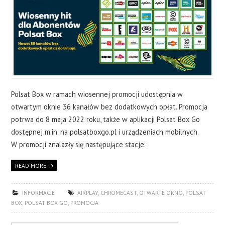
Polsat Box w ramach wiosennej promocji udostępnia w
otwartym oknie 36 kanałów bez dodatkowych opłat. Promocja
potrwa do 8 maja 2022 roku, także w aplikacji Polsat Box Go
dostępnej m.in. na polsatboxgo.pl i urządzeniach mobilnych.
W promocji znalazły się następujące stacje:
READ MORE
INFORMACJE
AIRPLAY
,
CHROMECAST
,
OTWARTE OKNO
,
POLSAT
BOX
,
POLSAT BOX GO
,
PROMOCJA