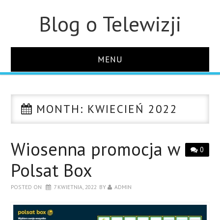
Blog o Telewizji
MENU
STRONA GŁÓWNA
MONTH:
KWIECIEŃ 2022
O STRONIE
KONTAKT
Wiosenna promocja w
0
Polsat Box
POSTED ON
7 KWIETNIA, 2022
BY
ADMIN