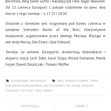
Berrettini, Belg David Goffin i Kanadyjczyk Felix Auger-Aliassime.
Od 13 czerwca Eurosport 1 pokaże codziennie na żywo dwa
mecze z tego turnieju – o 17:15 i 18:30.
Ostatnim z turniejów jest rozgrywany pod koniec czerwca w
Londynie Schroders Battle of the Brits, charytatywne
wydarzenie, organizowane przez Jamiego Murraya. Wystąpi w
nim Andy Murray, Dan Evans i Kyle Edmund.
Turnieje na antenie Eurosportu skomentują dziennikarze i
eksperci stacji: Lech Sidor, Karol Stopa, Witold Domański, Marek
Furjan, Dawid Olejniczak i Tomasz Wolfke.
WYDARZENIA
,
ZAPOWIEDZI
ANDY MURRAY
,
DOMINIC THIEM
,
EUROSPORT
,
KORONAWIRUS
,
MATTEO BERRETTINI
,
NOVAK DJOKOVIC
,
STEFANOS TSITSIPAS
,
TENIS ZIEMNY
BUNDESLIGA
TURNIEJ Z