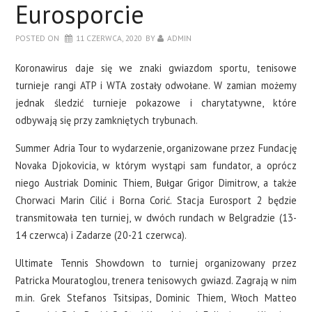
Eurosporcie
POSTED ON
11 CZERWCA, 2020
BY
ADMIN
Koronawirus daje się we znaki gwiazdom sportu, tenisowe
turnieje rangi ATP i WTA zostały odwołane. W zamian możemy
jednak śledzić turnieje pokazowe i charytatywne, które
odbywają się przy zamkniętych trybunach.
Summer Adria Tour to wydarzenie, organizowane przez Fundację
Novaka Djokovicia, w którym wystąpi sam fundator, a oprócz
niego Austriak Dominic Thiem, Bułgar Grigor Dimitrow, a także
Chorwaci Marin Cilić i Borna Corić. Stacja Eurosport 2 będzie
transmitowała ten turniej, w dwóch rundach w Belgradzie (13-
14 czerwca) i Zadarze (20-21 czerwca).
Ultimate Tennis Showdown to turniej organizowany przez
Patricka Mouratoglou, trenera tenisowych gwiazd. Zagrają w nim
m.in. Grek Stefanos Tsitsipas, Dominic Thiem, Włoch Matteo