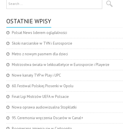
OSTATNIE WPISY
Polsat News liderem oglądalności
Skoki narciarskie w TVN i Eurosporcie
Metro z nowym pasmem dla dzieci
Mistrzostwa świata w lekkoatletyce w Eurosporcie i Playerze
Nowe kanały TVP w Play i UPC
60. Festiwal Polskiej Piosenki w Opolu
Finał Ligi Mistrzów UEFA w Polsacie
Nowa oprawa audiowizualna Stopklatki
95. Ceremonia wręczenia Oscarów w Canal+
Boomerang zmienia się w Cartoonito