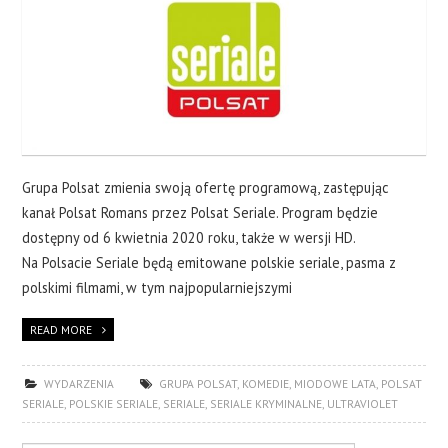
Grupa Polsat zmienia swoją ofertę programową, zastępując
kanał Polsat Romans przez Polsat Seriale. Program będzie
dostępny od 6 kwietnia 2020 roku, także w wersji HD.
Na Polsacie Seriale będą emitowane polskie seriale, pasma z
polskimi filmami, w tym najpopularniejszymi
READ MORE
WYDARZENIA
GRUPA POLSAT
,
KOMEDIE
,
MIODOWE LATA
,
POLSAT
SERIALE
,
POLSKIE SERIALE
,
SERIALE
,
SERIALE KRYMINALNE
,
ULTRAVIOLET