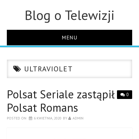
Blog o Telewizji
MENU
STRONA GŁÓWNA
ULTRAVIOLET
O STRONIE
KONTAKT
Polsat Seriale zastąpił
0
Polsat Romans
POSTED ON
6 KWIETNIA, 2020
BY
ADMIN