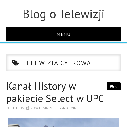
Blog o Telewizji
MENU
STRONA GŁÓWNA
TELEWIZJA CYFROWA
O STRONIE
KONTAKT
Kanał History w
0
pakiecie Select w UPC
POSTED ON
2 KWIETNIA, 2015
BY
ADMIN