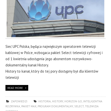
Sieć UPC Polska, będąca największym operatorem telewizji
kablowej w Polce, wzbogaca pakiet Select telewizji cyfrowej i
od 1 kwietnia udostępnia jego abonentom rozrywkowo-
dokumentalny kanał History.
History to kanał, który do tej pory dostępny był dla klientów
telewizji
READ MORE
ZAPOWIEDZI
HISTORIA
,
HISTORY
,
HORIZON GO
,
INTELIGENTNA
ROZRYWKA
,
PAKIET MAX
,
PROGRAM DOKUMENTALNY
,
SELECT
,
TELEWIZJA