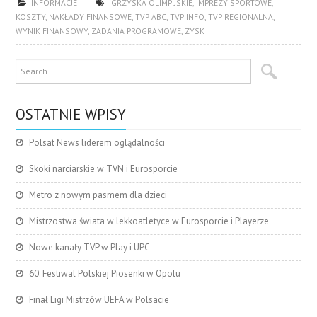
INFORMACJE
IGRZYSKA OLIMPIJSKIE
,
IMPREZY SPORTOWE
,
KOSZTY
,
NAKŁADY FINANSOWE
,
TVP ABC
,
TVP INFO
,
TVP REGIONALNA
,
WYNIK FINANSOWY
,
ZADANIA PROGRAMOWE
,
ZYSK
OSTATNIE WPISY
Polsat News liderem oglądalności
Skoki narciarskie w TVN i Eurosporcie
Metro z nowym pasmem dla dzieci
Mistrzostwa świata w lekkoatletyce w Eurosporcie i Playerze
Nowe kanały TVP w Play i UPC
60. Festiwal Polskiej Piosenki w Opolu
Finał Ligi Mistrzów UEFA w Polsacie