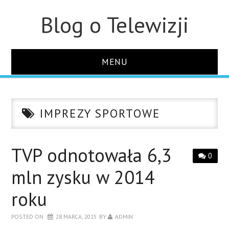
Blog o Telewizji
MENU
STRONA GŁÓWNA
IMPREZY SPORTOWE
O STRONIE
KONTAKT
TVP odnotowała 6,3
0
mln zysku w 2014
roku
POSTED ON
28 MARCA, 2015
BY
ADMIN