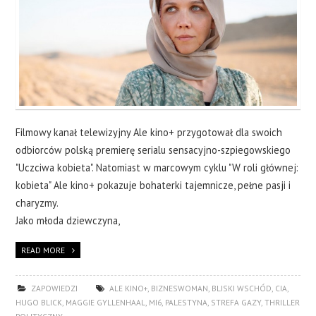
Filmowy kanał telewizyjny Ale kino+ przygotował dla swoich
odbiorców polską premierę serialu sensacyjno-szpiegowskiego
"Uczciwa kobieta". Natomiast w marcowym cyklu "W roli głównej:
kobieta" Ale kino+ pokazuje bohaterki tajemnicze, pełne pasji i
charyzmy.
Jako młoda dziewczyna,
READ MORE
ZAPOWIEDZI
ALE KINO+
,
BIZNESWOMAN
,
BLISKI WSCHÓD
,
CIA
,
HUGO BLICK
,
MAGGIE GYLLENHAAL
,
MI6
,
PALESTYNA
,
STREFA GAZY
,
THRILLER