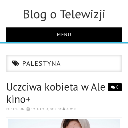
Blog o Telewizji
MENU
STRONA GŁÓWNA
PALESTYNA
O STRONIE
KONTAKT
Uczciwa kobieta w Ale
0
kino+
POSTED ON
19 LUTEGO, 2015
BY
ADMIN