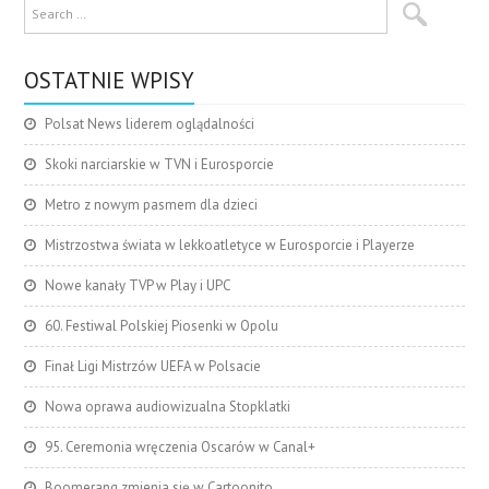
OSTATNIE WPISY
Polsat News liderem oglądalności
Skoki narciarskie w TVN i Eurosporcie
Metro z nowym pasmem dla dzieci
Mistrzostwa świata w lekkoatletyce w Eurosporcie i Playerze
Nowe kanały TVP w Play i UPC
60. Festiwal Polskiej Piosenki w Opolu
Finał Ligi Mistrzów UEFA w Polsacie
Nowa oprawa audiowizualna Stopklatki
95. Ceremonia wręczenia Oscarów w Canal+
Boomerang zmienia się w Cartoonito