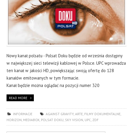
Nowy kanał polsatu - Polsat Doku będzie od września dostępny
w największej sieci telewizji kablowej w Polsce. UPC wprowadza
ten kanał w jakości HD, powiększając swoją ofertę do 128
kanałów emitowanych w tym formacie.
Kanał będzie można oglądać na pozycji numer 320
READ MORE
INFORMACJE
AGAINST GRAVITY
,
ARTE
,
FILMY DOKUMENTALNE
,
HORIZON
,
MEDIABOX
,
POLSAT DOKU
,
SKY VISION
,
UPC
,
ZDF