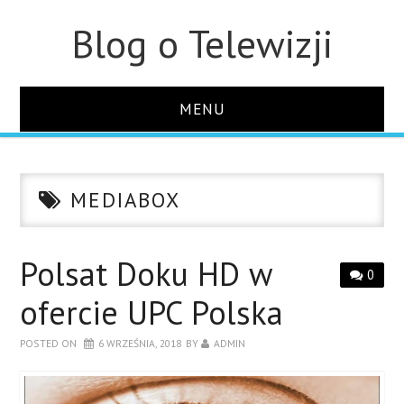
Blog o Telewizji
MENU
STRONA GŁÓWNA
MEDIABOX
O STRONIE
KONTAKT
Polsat Doku HD w
0
ofercie UPC Polska
POSTED ON
6 WRZEŚNIA, 2018
BY
ADMIN