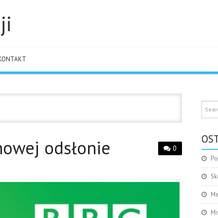
ji
KONTAKT
OST
nowej odsłonie
0
Po
Sk
Me
Mi