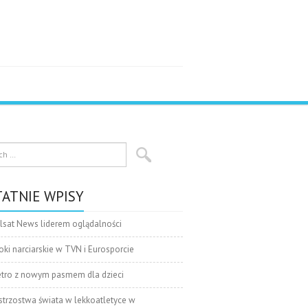
ATNIE WPISY
lsat News liderem oglądalności
oki narciarskie w TVN i Eurosporcie
tro z nowym pasmem dla dzieci
strzostwa świata w lekkoatletyce w