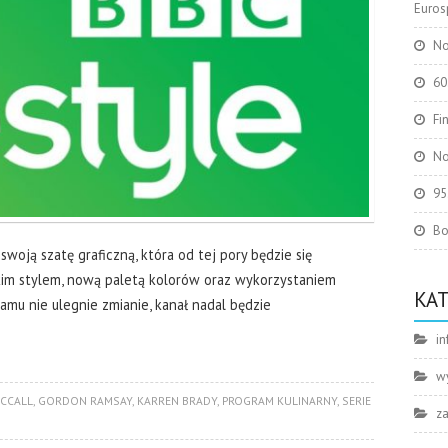
Eurosp
No
60
Fi
No
95
Bo
swoją szatę graficzną, która od tej pory będzie się
im stylem, nową paletą kolorów oraz wykorzystaniem
KA
mu nie ulegnie zmianie, kanał nadal będzie
in
w
MCCALL
,
GORDON RAMSAY
,
KARREN BRADY
,
PROGRAM KULINARNY
,
SERIE
z