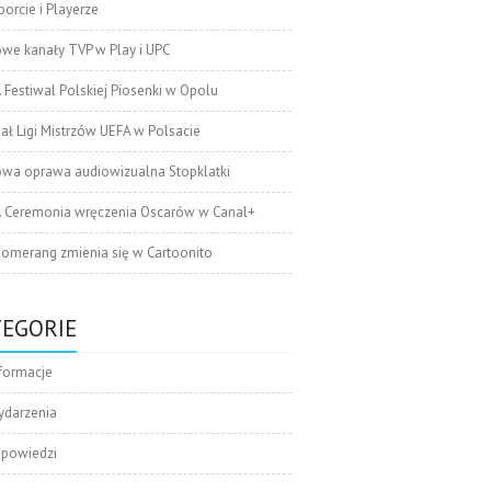
orcie i Playerze
we kanały TVP w Play i UPC
. Festiwal Polskiej Piosenki w Opolu
nał Ligi Mistrzów UEFA w Polsacie
wa oprawa audiowizualna Stopklatki
. Ceremonia wręczenia Oscarów w Canal+
omerang zmienia się w Cartoonito
TEGORIE
formacje
ydarzenia
apowiedzi