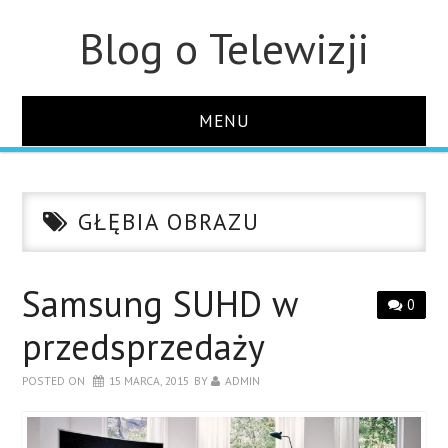
Blog o Telewizji
MENU
STRONA GŁÓWNA
GŁĘBIA OBRAZU
O STRONIE
KONTAKT
Samsung SUHD w
0
przedsprzedaży
POSTED ON
15 MARCA, 2015
BY
ADMIN