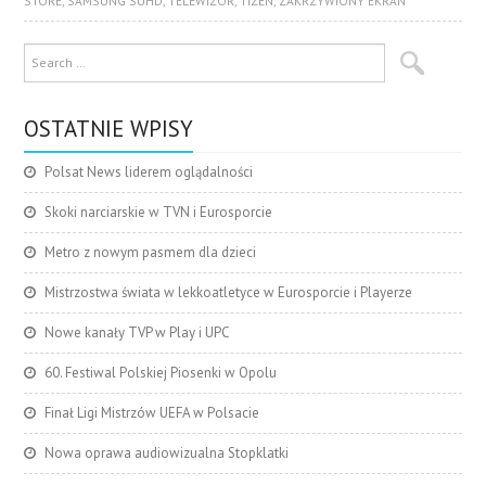
STORE
,
SAMSUNG SUHD
,
TELEWIZOR
,
TIZEN
,
ZAKRZYWIONY EKRAN
OSTATNIE WPISY
Polsat News liderem oglądalności
Skoki narciarskie w TVN i Eurosporcie
Metro z nowym pasmem dla dzieci
Mistrzostwa świata w lekkoatletyce w Eurosporcie i Playerze
Nowe kanały TVP w Play i UPC
60. Festiwal Polskiej Piosenki w Opolu
Finał Ligi Mistrzów UEFA w Polsacie
Nowa oprawa audiowizualna Stopklatki