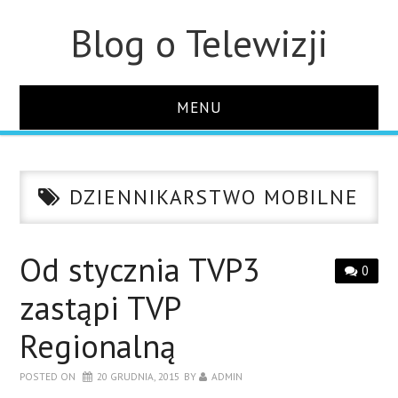
Blog o Telewizji
MENU
STRONA GŁÓWNA
DZIENNIKARSTWO MOBILNE
O STRONIE
KONTAKT
Od stycznia TVP3
0
zastąpi TVP
Regionalną
POSTED ON
20 GRUDNIA, 2015
BY
ADMIN