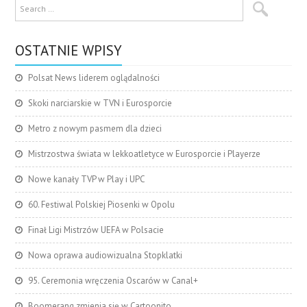
OSTATNIE WPISY
Polsat News liderem oglądalności
Skoki narciarskie w TVN i Eurosporcie
Metro z nowym pasmem dla dzieci
Mistrzostwa świata w lekkoatletyce w Eurosporcie i Playerze
Nowe kanały TVP w Play i UPC
60. Festiwal Polskiej Piosenki w Opolu
Finał Ligi Mistrzów UEFA w Polsacie
Nowa oprawa audiowizualna Stopklatki
95. Ceremonia wręczenia Oscarów w Canal+
Boomerang zmienia się w Cartoonito