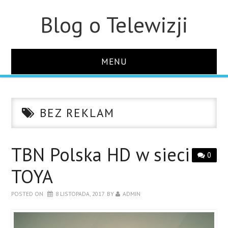
Blog o Telewizji
MENU
STRONA GŁÓWNA
BEZ REKLAM
O STRONIE
KONTAKT
TBN Polska HD w sieci
0
TOYA
POSTED ON
8 LISTOPADA, 2017
BY
ADMIN