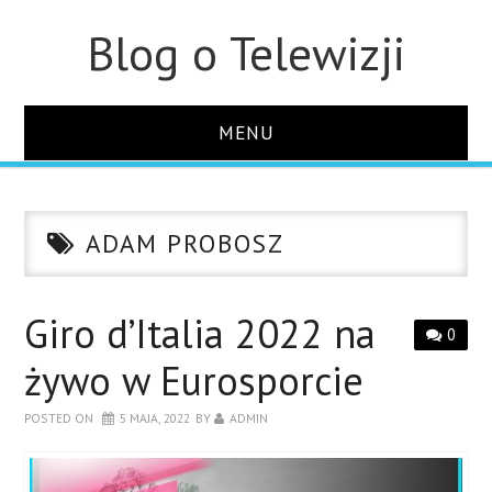
Blog o Telewizji
MENU
STRONA GŁÓWNA
ADAM PROBOSZ
O STRONIE
KONTAKT
Giro d’Italia 2022 na
0
żywo w Eurosporcie
POSTED ON
5 MAJA, 2022
BY
ADMIN