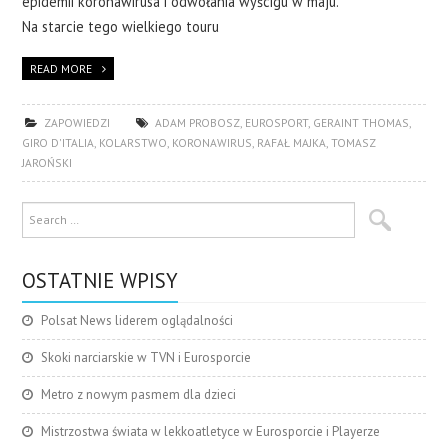
epidemii koronawirusa i odwołania wyścigu w maju.
Na starcie tego wielkiego touru
READ MORE
ZAPOWIEDZI
ADAM PROBOSZ
,
EUROSPORT
,
GERAINT THOMAS
,
GIRO D'ITALIA
,
KOLARSTWO
,
KORONAWIRUS
,
RAFAŁ MAJKA
,
TOMASZ
JAROŃSKI
OSTATNIE WPISY
Polsat News liderem oglądalności
Skoki narciarskie w TVN i Eurosporcie
Metro z nowym pasmem dla dzieci
Mistrzostwa świata w lekkoatletyce w Eurosporcie i Playerze