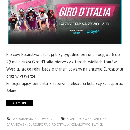
Kibiców kolarstwa czekają trzy tygodnie pełne emocji, od 6 do
29 maja rusza Giro d'Italia, pierwszy z trzech wielkich tourów.
Wyścig, jak co roku, będzie transmitowany na antenie Eurosportu
oraz w Playerze.
Emocjonujący komentarz zapewnią eksperci kolarscy Eurosportu:
Adam
READ MORE
WYDARZENIA
,
ZAPOWIEDZI
ADAM PROBOSZ
,
DARIUSZ
BARANOWSKI
,
EUROSPORT
,
GIRO D'ITALIA
,
KOLARSTWO
,
PLAYER