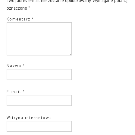
Twój adres e-mail nie zostanie opublikowany.
Wymagane pola są
oznaczone
*
Komentarz
*
Nazwa
*
E-mail
*
Witryna internetowa