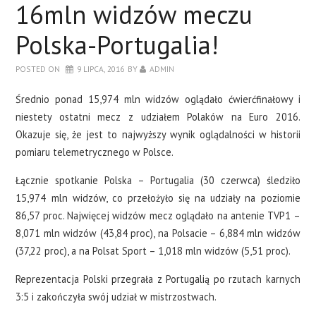
16mln widzów meczu
Polska-Portugalia!
POSTED ON
9 LIPCA, 2016
BY
ADMIN
Średnio ponad 15,974 mln widzów oglądało ćwierćfinałowy i
niestety ostatni mecz z udziałem Polaków na Euro 2016.
Okazuje się, że jest to najwyższy wynik oglądalności w historii
pomiaru telemetrycznego w Polsce.
Łącznie spotkanie Polska – Portugalia (30 czerwca) śledziło
15,974 mln widzów, co przełożyło się na udziały na poziomie
86,57 proc. Najwięcej widzów mecz oglądało na antenie TVP1 –
8,071 mln widzów (43,84 proc), na Polsacie – 6,884 mln widzów
(37,22 proc), a na Polsat Sport – 1,018 mln widzów (5,51 proc).
Reprezentacja Polski przegrała z Portugalią po rzutach karnych
3:5 i zakończyła swój udział w mistrzostwach.