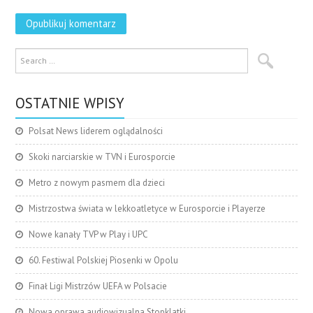
OSTATNIE WPISY
Polsat News liderem oglądalności
Skoki narciarskie w TVN i Eurosporcie
Metro z nowym pasmem dla dzieci
Mistrzostwa świata w lekkoatletyce w Eurosporcie i Playerze
Nowe kanały TVP w Play i UPC
60. Festiwal Polskiej Piosenki w Opolu
Finał Ligi Mistrzów UEFA w Polsacie
Nowa oprawa audiowizualna Stopklatki