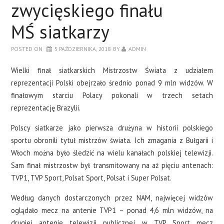
zwycięskiego finału
MŚ siatkarzy
POSTED ON
5 PAŹDZIERNIKA, 2018
BY
ADMIN
Wielki finał siatkarskich Mistrzostw Świata z udziałem
reprezentacji Polski obejrzało średnio ponad 9 mln widzów. W
finałowym starciu Polacy pokonali w trzech setach
reprezentację Brazylii.
Polscy siatkarze jako pierwsza drużyna w historii polskiego
sportu obronili tytuł mistrzów świata. Ich zmagania z Bułgarii i
Włoch można było śledzić na wielu kanałach polskiej telewizji.
Sam finał mistrzostw był transmitowany na aż pięciu antenach:
TVP1, TVP Sport, Polsat Sport, Polsat i Super Polsat.
Według danych dostarczonych przez NAM, najwięcej widzów
oglądało mecz na antenie TVP1 – ponad 4,6 mln widzów, na
drugiej antenie telewizji publicznej w TVP Sport mecz