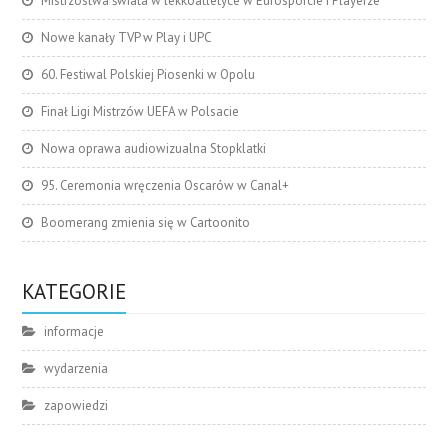
Mistrzostwa świata w lekkoatletyce w Eurosporcie i Playerze
Nowe kanały TVP w Play i UPC
60. Festiwal Polskiej Piosenki w Opolu
Finał Ligi Mistrzów UEFA w Polsacie
Nowa oprawa audiowizualna Stopklatki
95. Ceremonia wręczenia Oscarów w Canal+
Boomerang zmienia się w Cartoonito
KATEGORIE
informacje
wydarzenia
zapowiedzi