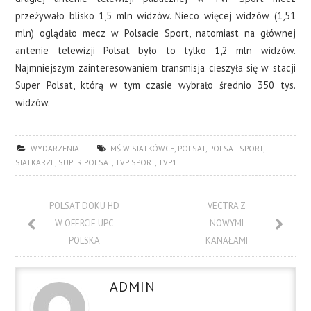
przeżywało blisko 1,5 mln widzów. Nieco więcej widzów (1,51
mln) oglądało mecz w Polsacie Sport, natomiast na głównej
antenie telewizji Polsat było to tylko 1,2 mln widzów.
Najmniejszym zainteresowaniem transmisja cieszyła się w stacji
Super Polsat, którą w tym czasie wybrało średnio 350 tys.
widzów.
WYDARZENIA
MŚ W SIATKÓWCE
,
POLSAT
,
POLSAT SPORT
,
SIATKARZE
,
SUPER POLSAT
,
TVP SPORT
,
TVP1
POLSAT DOKU HD
VECTRA Z
W OFERCIE UPC
NOWYMI
POLSKA
KANAŁAMI
ADMIN