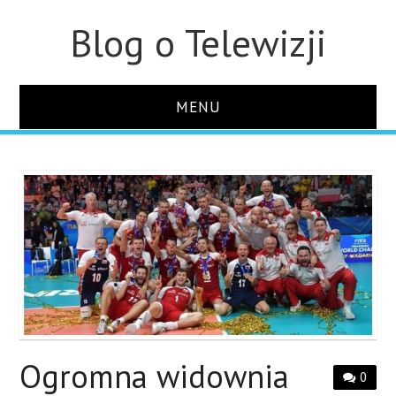
Blog o Telewizji
MENU
STRONA GŁÓWNA
O STRONIE
KONTAKT
Ogromna widownia
0