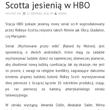
Scotta jesienią w HBO
POSTED ON
12 SIERPNIA, 2020
BY
ADMIN
Stacja HBO pokaże jesienią nowy serial sci-fi wyprodukowany
przez Ridleya Scotta, reżysera takich filmów jak Obcy, Gladiator,
czy Marsjanin.
Serial „Wychowane przez wilki” (Raised by Wolves) jest
opowieścią o dwóch androidach, które mają za zadanie
wychowywać ludzkie dzieci na tajemniczej, dziewiczej planecie,
aby zbudować nową ludzką cywilizację. Jak się okazuje, nie jest
to proste, z uwagi na religijne konflikty, zagrażające dalszemu
istnieniu prężnej ludzkiej kolonii. Ridley Scott wyreżyserował
dwa pierwsze z liczącej łącznie 10 odcinków produkcji, stając
po raz pierwszy za kamerą amerykańskiego serialu
telewizyjnego.
W serialu wystąpią: Amanda Collin, Abubakar Salim, Winta