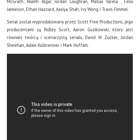
McGrath, Niamh Algar, Jordan Loughran, Matias Varela , Felix
Jamieson, Ethan Hazzard, Aasiya Shah, Ivy Wong i Travis Fimmel.
Serial został wyprodukowany przez Scott Free Productions, jego
producentami są Ridley Scott, Aaron Guzikowski, który jest
również twórcą i scenarzystą serialu, David W. Zucker, Jordan
Sheehan, Adam Kolbrenner i Mark Huffam.