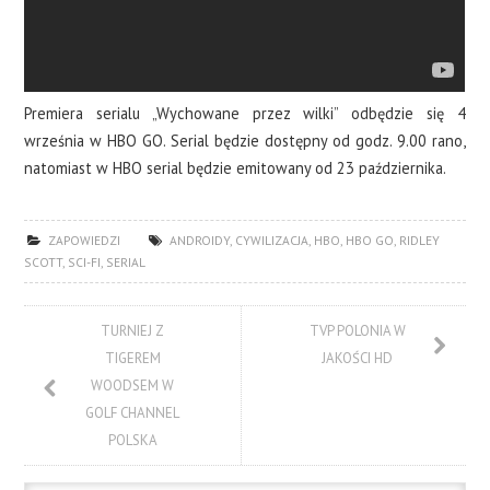
Premiera serialu „Wychowane przez wilki” odbędzie się 4
września w HBO GO. Serial będzie dostępny od godz. 9.00 rano,
natomiast w HBO serial będzie emitowany od 23 października.
ZAPOWIEDZI
ANDROIDY
,
CYWILIZACJA
,
HBO
,
HBO GO
,
RIDLEY
SCOTT
,
SCI-FI
,
SERIAL
TURNIEJ Z
TVP POLONIA W
TIGEREM
JAKOŚCI HD
WOODSEM W
GOLF CHANNEL
POLSKA