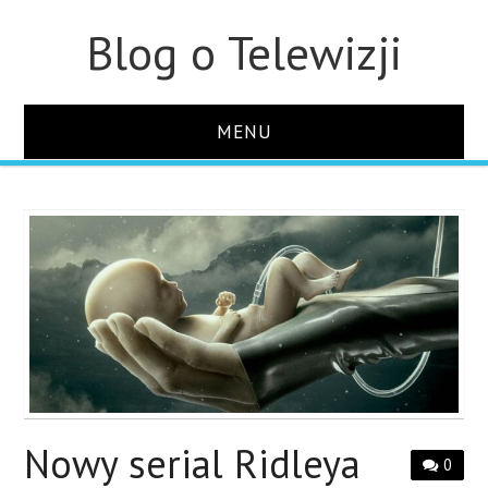
Blog o Telewizji
MENU
STRONA GŁÓWNA
O STRONIE
KONTAKT
Nowy serial Ridleya
0