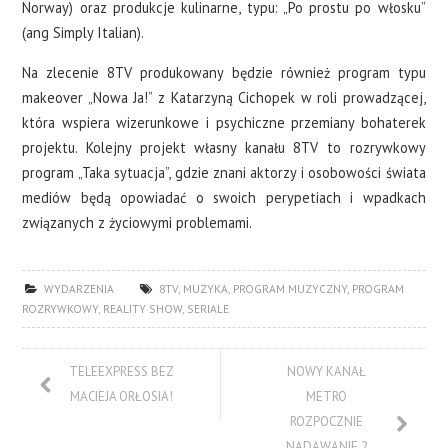
Norway) oraz produkcje kulinarne, typu: „Po prostu po włosku”
(ang Simply Italian).
Na zlecenie 8TV produkowany będzie również program typu
makeover „Nowa Ja!” z Katarzyną Cichopek w roli prowadzącej,
która wspiera wizerunkowe i psychiczne przemiany bohaterek
projektu. Kolejny projekt własny kanału 8TV to rozrywkowy
program „Taka sytuacja”, gdzie znani aktorzy i osobowości świata
mediów będą opowiadać o swoich perypetiach i wpadkach
związanych z życiowymi problemami.
WYDARZENIA
8TV
,
MUZYKA
,
PROGRAM MUZYCZNY
,
PROGRAM
ROZRYWKOWY
,
REALITY SHOW
,
SERIALE
TELEEXPRESS BEZ
NOWY KANAŁ
MACIEJA ORŁOSIA!
METRO
ROZPOCZNIE
NADAWANIE 2