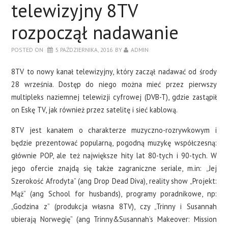
telewizyjny 8TV
rozpoczął nadawanie
POSTED ON
5 PAŹDZIERNIKA, 2016
BY
ADMIN
8TV to nowy kanał telewizyjny, który zaczął nadawać od środy
28 września. Dostęp do niego można mieć przez pierwszy
multipleks naziemnej telewizji cyfrowej (DVB-T), gdzie zastąpił
on Eskę TV, jak również przez satelitę i sieć kablową.
8TV jest kanałem o charakterze muzyczno-rozrywkowym i
będzie prezentować popularną, pogodną muzykę współczesną:
głównie POP, ale też największe hity lat 80-tych i 90-tych. W
jego ofercie znajdą się także zagraniczne seriale, m.in: „Jej
Szerokość Afrodyta” (ang Drop Dead Diva), reality show „Projekt:
Mąż” (ang School for husbands), programy poradnikowe, np:
„Godzina z” (produkcja własna 8TV), czy „Trinny i Susannah
ubierają Norwegię” (ang Trinny&Susannah’s Makeover: Mission