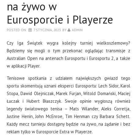
na żywo w
Eurosporcie i Playerze
POSTED ON
7 STYCZNIA, 2023
BY
ADMIN
Czy Iga Świątek wygra kolejny turniej wielkoszlemowy?
Będziemy się mogli o tym przekonać oglądając transmisje z
Australian Open na antenach Eurosportu i Eurosportu 2, a także
w aplikacji Player.
Tenisowe spotkania z udziałem największych gwiazd tego
sportu skomentują uznani eksperci Eurosportu: Lech Sidor, Karol
Stopa, Dawid Olejniczak, Marek Furjan, Witold Domański, Maciej
Łuczak i Hubert Błaszczyk. Swoje opinie wygłoszą również
legendy światowego tenisa – Mats Wilander, Aleks Corretja,
Justine Henin, John McEnroe, Tim Henman czy Barbara Schett.
Każdy mecz turnieju dostępny będzie na żywo, na żądanie i bez
reklam tylko w Eurosporcie Extra w Playerze.