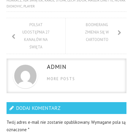
HURKACZ
,
IGA ŚWIĄTEK
,
KAROL STOPA
,
LECH SIDOR
,
MAGDA LINETTE
,
NOVAK
DJOKOVIC
,
PLAYER
POLSAT
BOOMERANG
UDOSTĘPNIA 27
ZMIENIA SIĘ W
KANAŁÓW NA
CARTOONITO
ŚWIĘTA
ADMIN
MORE POSTS
DODAJ KOMENTARZ
Twój adres e-mail nie zostanie opublikowany.
Wymagane pola są
oznaczone
*