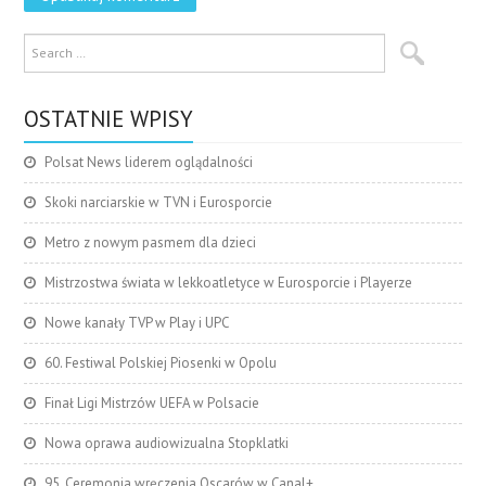
OSTATNIE WPISY
Polsat News liderem oglądalności
Skoki narciarskie w TVN i Eurosporcie
Metro z nowym pasmem dla dzieci
Mistrzostwa świata w lekkoatletyce w Eurosporcie i Playerze
Nowe kanały TVP w Play i UPC
60. Festiwal Polskiej Piosenki w Opolu
Finał Ligi Mistrzów UEFA w Polsacie
Nowa oprawa audiowizualna Stopklatki
95. Ceremonia wręczenia Oscarów w Canal+