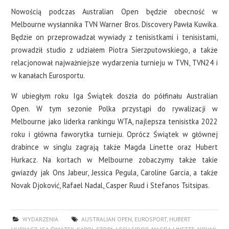
Nowością podczas Australian Open będzie obecność w
Melbourne wysłannika TVN Warner Bros. Discovery Pawła Kuwika.
Będzie on przeprowadzał wywiady z tenisistkami i tenisistami,
prowadził studio z udziałem Piotra Sierzputowskiego, a także
relacjonował najważniejsze wydarzenia turnieju w TVN, TVN24 i
w kanałach Eurosportu.
W ubiegłym roku Iga Świątek doszła do półfinału Australian
Open. W tym sezonie Polka przystąpi do rywalizacji w
Melbourne jako liderka rankingu WTA, najlepsza tenisistka 2022
roku i główna faworytka turnieju. Oprócz Świątek w głównej
drabince w singlu zagrają także Magda Linette oraz Hubert
Hurkacz. Na kortach w Melbourne zobaczymy także takie
gwiazdy jak Ons Jabeur, Jessica Pegula, Caroline Garcia, a także
Novak Djoković, Rafael Nadal, Casper Ruud i Stefanos Tsitsipas.
WYDARZENIA
AUSTRALIAN OPEN
,
EUROSPORT
,
HUBERT