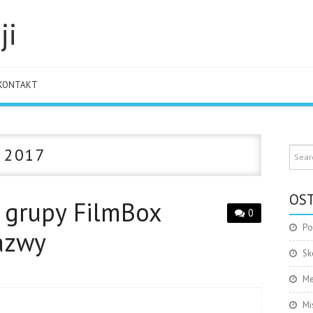
ji
KONTAKT
 2017
OST
 grupy FilmBox
0
Po
azwy
Sk
Me
Mi