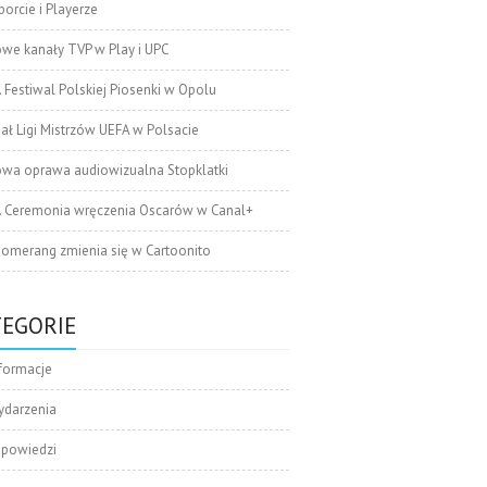
orcie i Playerze
we kanały TVP w Play i UPC
. Festiwal Polskiej Piosenki w Opolu
nał Ligi Mistrzów UEFA w Polsacie
wa oprawa audiowizualna Stopklatki
. Ceremonia wręczenia Oscarów w Canal+
omerang zmienia się w Cartoonito
TEGORIE
formacje
ydarzenia
apowiedzi