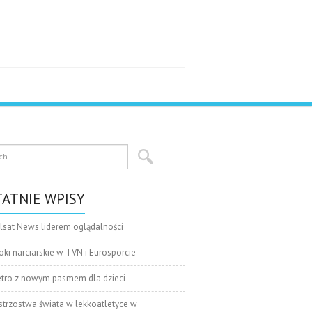
ATNIE WPISY
lsat News liderem oglądalności
oki narciarskie w TVN i Eurosporcie
tro z nowym pasmem dla dzieci
strzostwa świata w lekkoatletyce w