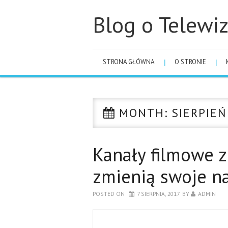
Blog o Telewiz
STRONA GŁÓWNA
O STRONIE
MONTH:
SIERPIEŃ
Kanały filmowe z
zmienią swoje n
POSTED ON
7 SIERPNIA, 2017
BY
ADMIN