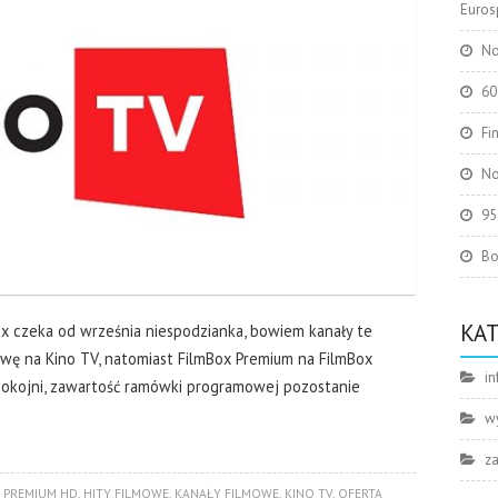
Eurosp
No
60
Fi
No
95
Bo
KA
x czeka od września niespodzianka, bowiem kanały te
zwę na Kino TV, natomiast FilmBox Premium na FilmBox
in
okojni, zawartość ramówki programowej pozostanie
w
z
 PREMIUM HD
,
HITY FILMOWE
,
KANAŁY FILMOWE
,
KINO TV
,
OFERTA