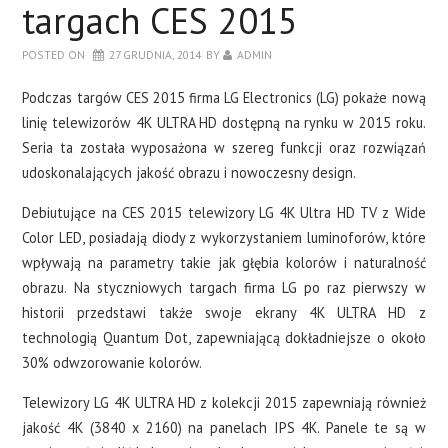
targach CES 2015
POSTED ON
27 GRUDNIA, 2014
BY
ADMIN
Podczas targów CES 2015 firma LG Electronics (LG) pokaże nową
linię telewizorów 4K ULTRA HD dostępną na rynku w 2015 roku.
Seria ta została wyposażona w szereg funkcji oraz rozwiązań
udoskonalających jakość obrazu i nowoczesny design.
Debiutujące na CES 2015 telewizory LG 4K Ultra HD TV z Wide
Color LED, posiadają diody z wykorzystaniem luminoforów, które
wpływają na parametry takie jak głębia kolorów i naturalność
obrazu. Na styczniowych targach firma LG po raz pierwszy w
historii przedstawi także swoje ekrany 4K ULTRA HD z
technologią Quantum Dot, zapewniającą dokładniejsze o około
30% odwzorowanie kolorów.
Telewizory LG 4K ULTRA HD z kolekcji 2015 zapewniają również
jakość 4K (3840 x 2160) na panelach IPS 4K. Panele te są w