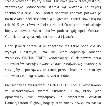
stanie wyświetlić kolory, niemal tak żywe, jak w rzeczywistości,
zapewniając jednocześnie szeroki kąt widzenia. Co więcej
technologia True Black Control poprawia kontrast pozwalając
na uzyskanie efektu ciemniejszej, głębszej czerni. Nowością na
rok 2015 jest również funkcja Natural Color, która minimalizuje
błędy w odwzorowaniu kolorów, podczas gdy opcja Contrast
Optimizer maksymalizuje ich kontrast i jasność.
Obok jakości obrazu, duże znaczenie ma także podejście do
wyglądu i estetyki „Ultra Slim”, które dopełniają koncept
wzorniczy CINEMA SCREEN wyróżniający LG. Najnowsza seria
telewizorów zaprojektowana została z największą dbałością o
szczegóły – począwszy od ramki, przez ekran, aż po sam tył
telewizora według nowoczesnych trendów.
Pięć modeli telewizorów z linii 4K ULTRA HD od LG wyposażono
w wielokanałowy system Surround ULTRA, który jest
opracowany we współpracy z ekspertami dźwięku
Harman/Kardon. Głęboki, bogaty oraz mocny dźwięk wzmacnia