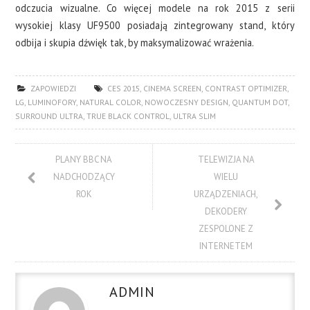
odczucia wizualne. Co więcej modele na rok 2015 z serii
wysokiej klasy UF9500 posiadają zintegrowany stand, który
odbija i skupia dźwięk tak, by maksymalizować wrażenia.
ZAPOWIEDZI
CES 2015
,
CINEMA SCREEN
,
CONTRAST OPTIMIZER
,
LG
,
LUMINOFORY
,
NATURAL COLOR
,
NOWOCZESNY DESIGN
,
QUANTUM DOT
,
SURROUND ULTRA
,
TRUE BLACK CONTROL
,
ULTRA SLIM
PLANY BBC NA
TELEWIZJA NA
NADCHODZĄCY
WIELU
ROK
URZĄDZENIACH,
DEKODERY
ZESPOLONE Z
INTERNETEM
ADMIN