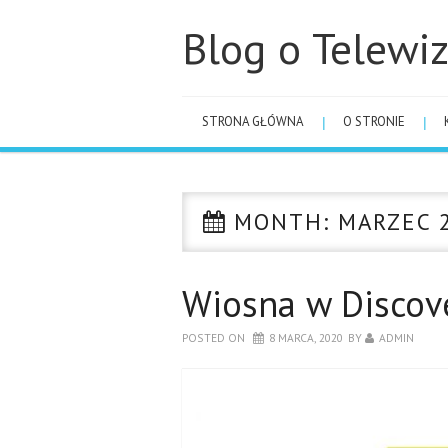
Blog o Telewiz
STRONA GŁÓWNA
O STRONIE
MONTH:
MARZEC 
Wiosna w Discov
POSTED ON
8 MARCA, 2020
BY
ADMIN