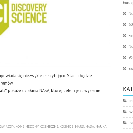
Eurosp
No
60
Fi
No
95
Bo
owiada się niezwykle ekscytująco. Stacja będzie
gramów.
KA
at?" pokaże działania NASA, której celem jest wysłanie
in
w
z
GWIAZDY
,
KOMBINEZONY KOSMICZNE
,
KOSMOS
,
MARS
,
NASA
,
NAUKA