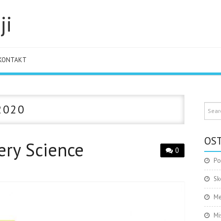
ji
KONTAKT
2020
OST
ery Science
0
Po
Sk
Me
Mi