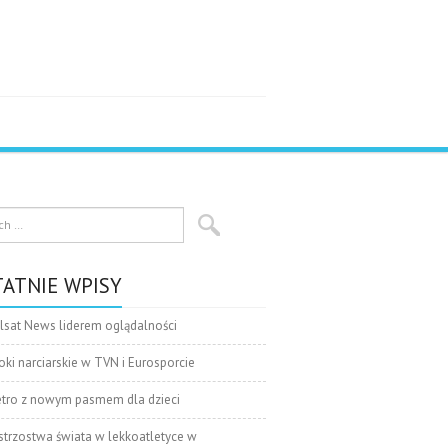
ATNIE WPISY
lsat News liderem oglądalności
oki narciarskie w TVN i Eurosporcie
tro z nowym pasmem dla dzieci
strzostwa świata w lekkoatletyce w