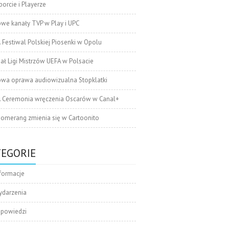
orcie i Playerze
we kanały TVP w Play i UPC
. Festiwal Polskiej Piosenki w Opolu
nał Ligi Mistrzów UEFA w Polsacie
wa oprawa audiowizualna Stopklatki
. Ceremonia wręczenia Oscarów w Canal+
omerang zmienia się w Cartoonito
TEGORIE
formacje
ydarzenia
apowiedzi