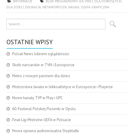
INFORMACJE
BLOK PROGRAMOWY
,
DA VINCI
,
DLA DOROSŁYCH
,
DLA DZIECI
,
EDUKACJA
,
METAMORFOZA
,
NAUKA
,
SZATA GRAFICZNA
OSTATNIE WPISY
Polsat News liderem oglądalności
Skoki narciarskie w TVN i Eurosporcie
Metro z nowym pasmem dla dzieci
Mistrzostwa świata w lekkoatletyce w Eurosporcie i Playerze
Nowe kanały TVP w Play i UPC
60. Festiwal Polskiej Piosenki w Opolu
Finał Ligi Mistrzów UEFA w Polsacie
Nowa oprawa audiowizualna Stopklatki