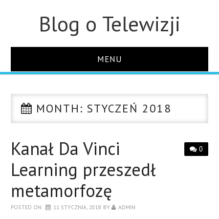
Blog o Telewizji
MENU
STRONA GŁÓWNA
MONTH:
STYCZEŃ 2018
O STRONIE
KONTAKT
Kanał Da Vinci
0
Learning przeszedł
metamorfozę
POSTED ON
11 STYCZNIA, 2018
BY
ADMIN