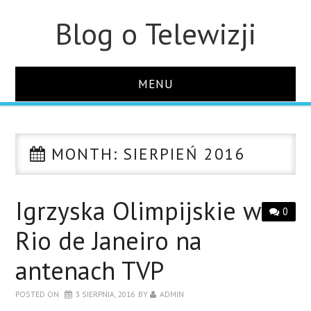
Blog o Telewizji
MENU
STRONA GŁÓWNA
MONTH:
SIERPIEŃ 2016
O STRONIE
KONTAKT
Igrzyska Olimpijskie w
0
Rio de Janeiro na
antenach TVP
POSTED ON
3 SIERPNIA, 2016
BY
ADMIN